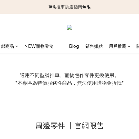
🐕🐈推車挑選指南🐇🐤
🆕新品上架🆕
🆕新品上架🆕
全部商品
NEW寵物零食
Blog
銷售據點
用戶推薦
適用不同型號推車、寵物包作零件更換使用。
*本專區為特價服務性商品，無法使用購物金折抵*
周邊零件 ｜官網限售