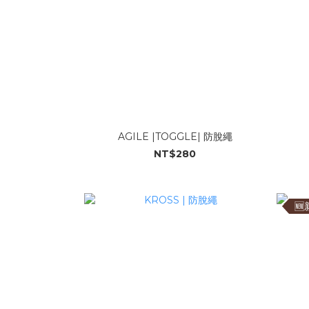
AGILE |TOGGLE| 防脫繩
NT$280
