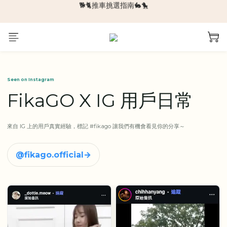
🆕新品上架🆕
🆕新品上架🆕
❄️涼感系列❄️
🐕🐈推車挑選指南🐇🐤
🆕新品上架🆕
Seen on Instagram
FikaGO X IG 用戶日常
來自 IG 上的用戶真實經驗，標記 #fikago 讓我們有機會看見你的分享～
@fikago.official
→