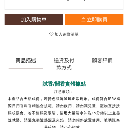
加入購物車
立即購買
加入追蹤清單
商品描述
送貨及付
顧客評價
款方式
試香/聞香實體據點
注意事項：
本產品含天然成份，若變色或沉澱屬正常現象。成份符合IFRA國
際日用香料香精協會規範。請勿飲用，請勿讓兒童、寵物直接接
觸或誤食。若不慎觸及眼睛，請用大量清水沖洗15分鐘以上並盡
速就醫。請避免靠近熱源及火焰，請勿傾斜放置使用。玻璃瓶為
易碎物，請小心輕放。