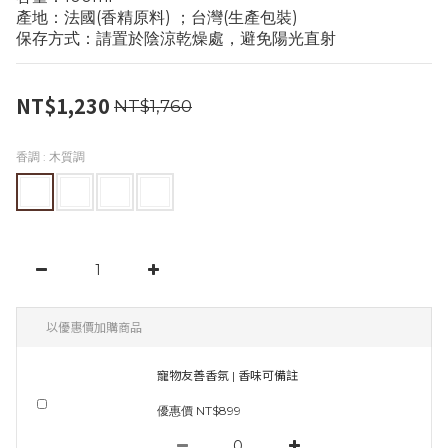
產地：法國(香精原料) ；台灣(生產包裝)
保存方式：請置於陰涼乾燥處，避免陽光直射
NT$1,230
NT$1,760
香調
: 木質調
以優惠價加購商品
寵物友善香氛 | 香味可備註
優惠價 NT$899