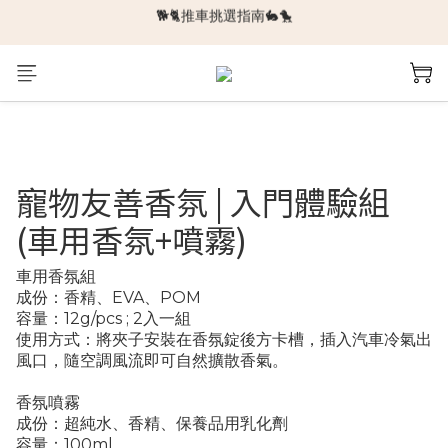
🆕新品上架🆕
🆕新品上架🆕
❄️涼感系列❄️
🐕🐈推車挑選指南🐇🐤
🆕新品上架🆕
寵物友善香氛 | 入門體驗組
(車用香氛+噴霧)
車用香氛組
成份：香精、EVA、POM
容量：12g/pcs ; 2入一組
使用方式：將夾子安裝在香氛錠後方卡槽，插入汽車冷氣出
風口，隨空調風流即可自然擴散香氣。
香氛噴霧
成份：超純水、香精、保養品用乳化劑
容量：100ml