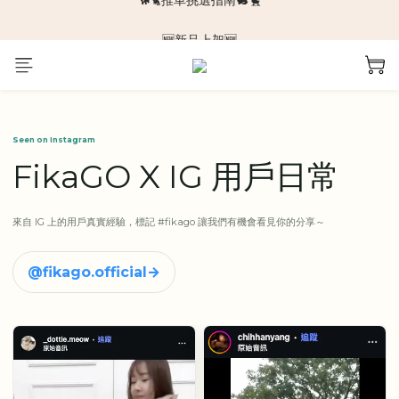
🆕新品上架🆕
🆕新品上架🆕
❄️涼感系列❄️
🐕🐈推車挑選指南🐇🐤
🆕新品上架🆕
Seen on Instagram
FikaGO X IG 用戶日常
來自 IG 上的用戶真實經驗，標記 #fikago 讓我們有機會看見你的分享～
@fikago.official
→