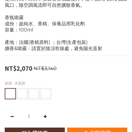
風口，隨空調風流即可自然擴散香氣。
香氛噴霧
成份：超純水、香精、保養品用乳化劑
容量：100ml
產地：法國(香精原料) ；台灣(生產包裝)
擴香&噴霧：請置於陰涼乾燥處，避免陽光直射
NT$2,070
NT$3,140
香調
: 木質調