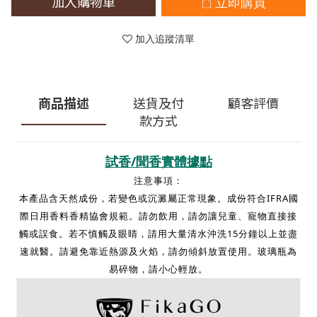
加入購物車
立即購買
加入追蹤清單
商品描述
送貨及付
顧客評價
款方式
試香/聞香實體據點
注意事項：
本產品含天然成份，若變色或沉澱屬正常現象。成份符合IFRA國
際日用香料香精協會規範。請勿飲用，請勿讓兒童、寵物直接接
觸或誤食。若不慎觸及眼睛，請用大量清水沖洗15分鐘以上並盡
速就醫。請避免靠近熱源及火焰，請勿傾斜放置使用。玻璃瓶為
易碎物，請小心輕放。