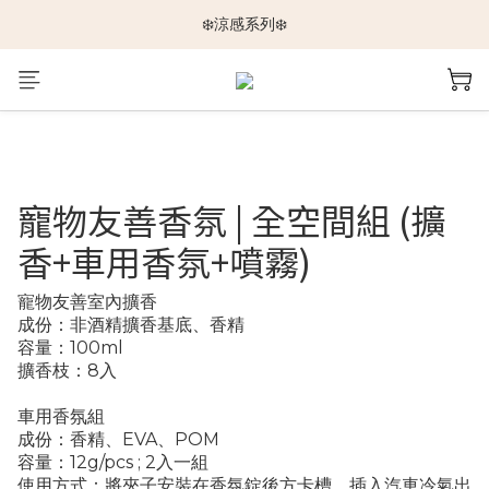
🆕新品上架🆕
❄️涼感系列❄️
🐕🐈推車挑選指南🐇🐤
🆕新品上架🆕
寵物友善香氛 | 全空間組 (擴
香+車用香氛+噴霧)
寵物友善室內擴香
成份：非酒精擴香基底、香精
容量：100ml
擴香枝：8入
車用香氛組
成份：香精、EVA、POM
容量：12g/pcs ; 2入一組
使用方式：將夾子安裝在香氛錠後方卡槽，插入汽車冷氣出