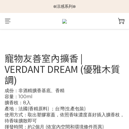
🆕新品上架🆕
❄️涼感系列❄️
🐕🐈推車挑選指南🐇🐤
🆕新品上架🆕
寵物友善室內擴香 |
VERDANT DREAM (優雅木質
調)
成份：非酒精擴香基底、香精
容量：100ml
擴香枝：8入
產地：法國(香精原料) ；台灣(生產包裝)
使用方式：取出塑膠塞蓋，依照香味濃度喜好插入擴香枝，
待香味擴散即可
揮發時間：約2個月 (依室內空間和環境條件而異)