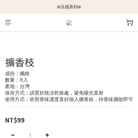
🆕新品上架🆕
❄️涼感系列❄️
🐕🐈推車挑選指南🐇🐤
🆕新品上架🆕
擴香枝
成份：纖維
數量：8入
產地：台灣
保存方式：請置於陰涼乾燥處，避免陽光直射
使用方式：依照香味濃度喜好插入擴香枝，待香味擴散即可
NT$99