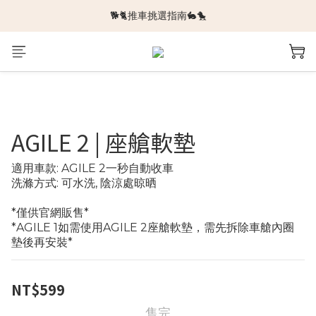
🐕🐈推車挑選指南🐇🐤
🆕新品上架🆕
🆕新品上架🆕
AGILE 2 | 座艙軟墊
適用車款: AGILE 2一秒自動收車
洗滌方式: 可水洗, 陰涼處晾晒
*僅供官網販售*
*AGILE 1如需使用AGILE 2座艙軟墊，需先拆除車艙內圈
墊後再安裝*
NT$599
售完