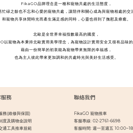
FikaGO品牌理念是一種和寵物共處的生活態度，
活忙碌之餘也不忘和心愛的寵物共處，讓陪伴和關心成為與寵物相處的交
和寵物共享休閒時光而產生滿足感的同時，心靈也得到了撫慰及療癒。
北歐是全世界幸福指數最高的國度，
aGO以寵物為本秉持北歐實用美學理念，為寵物設計實用安全又很有品味
藉由一份簡單的初衷能為寵物帶來無限的幸福感，
也為主人彼此帶來更加調和的共處時光與美好生活感受。
客服務
聯絡我們
服務(維修與保固)
FikaGO 寵物推車
制度及購物金說明
客服專線: 02-2761-6698
交通工具推車規範
客服時間: 週一至週五 10:00~18