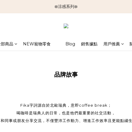
🆕新品上架🆕
❄️涼感系列❄️
🐕🐈推車挑選指南🐇🐤
🆕新品上架🆕
全部商品
NEW寵物零食
Blog
銷售據點
用戶推薦
品牌故事
Fika字詞源自於北歐瑞典，意即coffee break；
喝咖啡是瑞典人的日常，也是他們最重要的社交活動，
ka和同事或朋友分享交流，不僅豐沛工作動力、增進工作效率且更能點綴