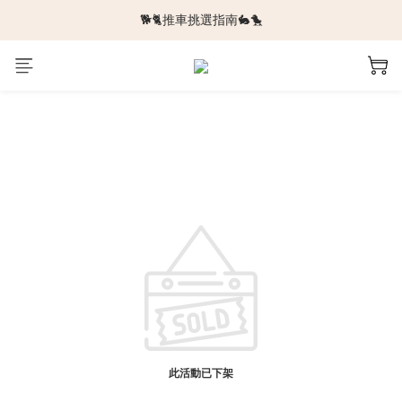
🐕🐈推車挑選指南🐇🐤
🆕新品上架🆕
🆕新品上架🆕
此活動已下架