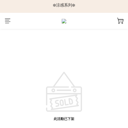
❄️涼感系列❄️
🆕新品上架🆕
🐕🐈推車挑選指南🐇🐤
🆕新品上架🆕
此活動已下架